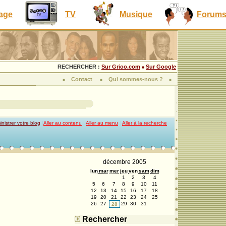
lage
TV
Musique
Forum
RECHERCHER :
Sur Grioo.com
Sur Google
Contact
Qui sommes-nous ?
nistrer votre blog
|
Aller au contenu
|
Aller au menu
|
Aller à la recherche
décembre 2005
lun
mar
mer
jeu
ven
sam
dim
1
2
3
4
5
6
7
8
9
10
11
12
13
14
15
16
17
18
19
20
21
22
23
24
25
26
27
29
30
31
28
Rechercher