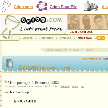
Grioo.com
Grioo Pour Elle
Vil
Jeudi 6 Août 2026
Accueil
Rubriques
Archives
News pays
Accueil Grioo.com
Blogs
Edjawe
Créer votre blog
|
Admi
Edjawe
Lui envoyer un mail
Mon passage à Promote 2005
Par stone, mercredi 28 décembre 2005 à 17:34
::
Général
::
#681
::
rss
voir les photos svp
le NTUNAMI!!!!!!!!