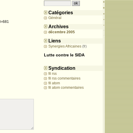
Catégories
Général
id=681
Archives
décembre 2005
Liens
Synergies Africaines
Lutte contre le SIDA
Syndication
fil rss
fil rss commentaires
fil atom
fil atom commentaires