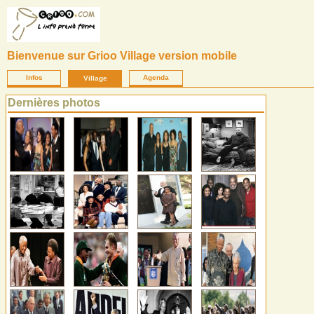
Bienvenue sur Grioo Village version mobile
Infos
Agenda
Village
Dernières photos