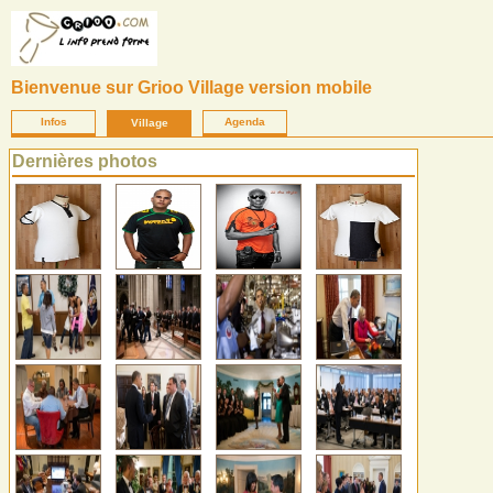
Bienvenue sur Grioo Village version mobile
Infos
Agenda
Village
Dernières photos