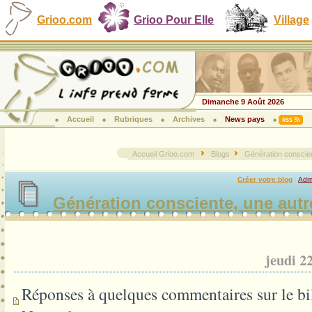
Grioo.com
Grioo Pour Elle
Village
Dimanche 9 Août 2026
Accueil
Rubriques
Archives
News pays
Accueil Grioo.com
Blogs
Génération conscien
Créer votre blog
|
Admi
Génération consciente, une autr
jeudi 2
Réponses à quelques commentaires sur le bi