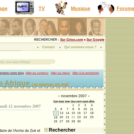
lage
TV
Musique
Forum
RECHERCHER :
Sur Grioo.com
Sur Google
Contact
Qui sommes-nous ?
te, une autre Afrique
nistrer votre blog
|
Aller au contenu
|
Aller au menu
|
Aller à la recherche
e Afrique
Lui envoyer un mail
«
novembre 2007
»
lun
mar
mer
jeu
ven
sam
dim
undi 12 novembre 2007
1
2
3
4
5
6
7
8
9
10
11
13
14
15
16
17
18
12
20
21
22
23
24
25
19
26
27
28
29
30
Rechercher
faire de l'Arche de Zoé et