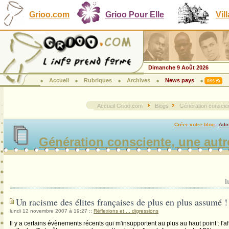
Grioo.com
Grioo Pour Elle
Vil
Dimanche 9 Août 2026
Accueil
Rubriques
Archives
News pays
Accueil Grioo.com
Blogs
Génération conscien
Créer votre blog
|
Admi
Génération consciente, une autr
l
Un racisme des élites françaises de plus en plus assumé !
lundi 12 novembre 2007 à 19:27
::
Réflexions et ... digressions
Il y a certains évènements récents qui m'insupportent au plus au haut point : l'af