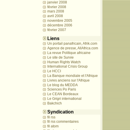
janvier 2008
février 2008
mars 2008
avril 2008
novembre 2005
décembre 2006
février 2007
Liens
Un portail panafricain, Afrik.com
Agence de presse, AllAfrica.com
La revue Politique africaine
Le site de Survie
Human Rights Watch
International Crisis Group
Le HCCI
La Banque mondiale et l'Afrique
Livres anciens sur l'Afrique
Le blog du MEDDA
Sciences Po Paris
Le CEAN Bordeaux
Le Grigri international
Bakchich
Syndication
fil rss
fil rss commentaires
fil atom