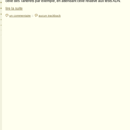
celle des Tarterêts par exemple, en attendant celle relative aux tests ADN.
lire la suite
un commentaire
::
aucun trackback