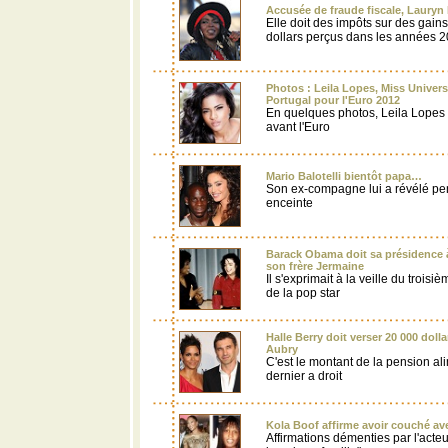
Accusée de fraude fiscale, Lauryn 
Elle doit des impôts sur des gains
dollars perçus dans les années 
Photos : Leila Lopes, Miss Univers
Portugal pour l'Euro 2012
En quelques photos, Leila Lope
avant l'Euro
Mario Balotelli bientôt papa…
Son ex-compagne lui a révélé pend
enceinte
Barack Obama doit sa présidence 
son frère Jermaine
Il s'exprimait à la veille du trois
de la pop star
Halle Berry doit verser 20 000 doll
Aubry
C'est le montant de la pension al
dernier a droit
Kola Boof affirme avoir couché a
Affirmations démenties par l'acteur 