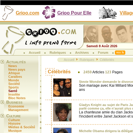
Grioo.com
Grioo Pour Elle
Villag
Samedi 8 Août 2026
Accueil
Rubriques
Archives
Forum
Accueil
Rubriques
Célébrités
Actualités
News
News pays
Célébrités
2459
Articles
123
Pages
Afrique
Caraïbes
Monde
Stevie Wonder demande le divorce
Société
Son mariage avec Kai Millard Mor
Sports
ans
Santé
Insolite
Bloc Notes
Business
Gladys Knight au sujet de Paris Jac
Economie
parlé comme ça, elle n'aurait plus 
Management
La chanteuse amie du clan Jacks
Culture
l'incident entre Janet Jackson et 
Culture
Histoire
Médias & Société
Musique
Michelle Obama dirigera la déléga