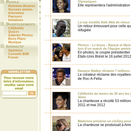
People
Olympiques
Elle représentera l'administrati
Hommes illustres
Success stories
Interviews
Parcours
Initiatives
La top modèle Alek Wek de retour
Divertissements
Un retour émouvant pour celle qu
Célébrités
réfugiée
Quizzs
Galeries Photos
Bons Plans
Musique
Photos : Le bisou : Barack et Mic
Interactif
lors d'un match de l'équipe améri
Opinions
En photos, le couple présidentiel
Conseils B2B
Etats-Unis Brésil le 16 juillet 2012
Forum
Dwayne Walker réclame 7 millions 
Le créateur réclame des royalties
Pour recevoir notre
de Roc-A-Fella
lettre d'information,
veuillez saisir votre
email
Célébrités de moins de 30 ans les
3ème
La chanteuse a récolté 53 million
2011 et mai 2012
Madonna privatise un cinéma pour
La chanteuse se produisait à Ar