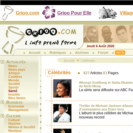
Grioo.com
Grioo Pour Elle
Villag
Jeudi 6 Août 2026
Accueil
Rubriques
Archives
Forum
Accueil
Célébrités
Actualités
News
News pays
Célébrités
827
Articles
83
Pages
Afrique
Caraïbes
Monde
Whoopi Goldberg et Selita Ebanks 
Société
de Nicki Minaj
Sports
La série sera diffusée sur ABC F
Santé
Insolite
Bloc Notes
Business
Thriller de Michael Jackson dépass
Economie
d'exemplaires aux Etats Unis
Management
L'album le plus célèbre de Micha
Culture
nouveau record
Culture
Histoire
Médias & Société
Musique