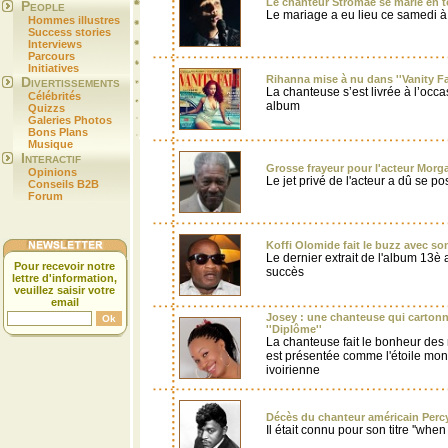
Le chanteur Stromae se marie en t
People
Le mariage a eu lieu ce samedi à
Hommes illustres
Success stories
Interviews
Parcours
Initiatives
Rihanna mise à nu dans ''Vanity Fair'
Divertissements
La chanteuse s’est livrée à l’occa
Célébrités
album
Quizzs
Galeries Photos
Bons Plans
Musique
Interactif
Grosse frayeur pour l'acteur Mor
Opinions
Le jet privé de l'acteur a dû se p
Conseils B2B
Forum
Koffi Olomide fait le buzz avec son t
Le dernier extrait de l'album 13è
Pour recevoir notre
succès
lettre d'information,
veuillez saisir votre
email
Josey : une chanteuse qui carton
''Diplôme''
La chanteuse fait le bonheur des
est présentée comme l'étoile mon
ivoirienne
Décès du chanteur américain Perc
Il était connu pour son titre ''wh