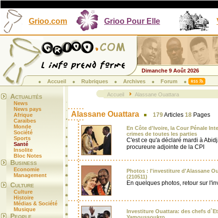
Grioo.com
Grioo Pour Elle
Dimanche 9 Août 2026
Accueil
Rubriques
Archives
Forum
Accueil
Alassane Ouattara
Actualités
News
News pays
Alassane Ouattara
179
Articles
18
Pages
Afrique
Caraïbes
Monde
En Côte d'Ivoire, la Cour Pénale Inte
Société
crimes de toutes les parties
Sports
C'est ce qu'a déclaré mardi à Abi
Santé
procureure adjointe de la CPI
Insolite
Bloc Notes
Business
Economie
Photos : l'investiture d'Alassane 
Management
(210511)
En quelques photos, retour sur l'i
Culture
Culture
Histoire
Médias & Société
Musique
Investiture Ouattara: des chefs d`Et
People
Yamoussoukro