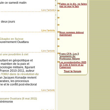
oule ce samedi matin
Faites ce je dis, ne faites
pas ce que je fais
Lire l'article
de deux jours
Lire l'article
Nous sommes debout
maintenant
 Gbagbo en Suisse
gouvernement Ouattara
Lire l'article
Franc CFA: Les 5
t une poudrière à ciel
'arguments du
Professeur Ndiaye
ultant en géopolitique et
Les presidentielles 2025
 maintien de la paix et
en Cote d Ivoire et au
ciologie militaire, figurant
Cameroun
 France 2010-2011, auteur
Tout le forum
e l’ONU dans la résolution du
an Jacques Konadje revient
 arabes, les processus
 et le conflit post-électoral
Lire l'article
lassane Ouattara (6 mai 2011)
 cérémonie