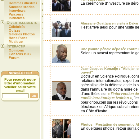
Hommes illustres
La cérémonie d'investiture se dér
Success stories
Interviews
Parcours
Initiatives
Divertissements
Alassane Ouattara en visite à Dakar
Célébrités
Il est arrivé jeudi pour une visite 
Quizzs
Galeries Photos
Bons Plans
Musique
Interactif
Une plainte pénale déposée contre
Opinions
Selon un avocat représentant le 
Conseils B2B
Forum
Jean-Jacques Konadje : ''Abidjan es
ouvert''
Docteur en Science Politique, cons
Pour recevoir notre
relations internationales, expert en
lettre d'information,
spécialiste de la défense et de la so
veuillez saisir votre
dans l’annuaire du gotha noire de
email
d’une thèse sur
« l’intervention d
conflit intraétatique ivoirien »
, Je
pour grioo.com sur les révolutions
électoraux en Afrique subsaharienne
en Côte d’Ivoire
Photos : Prestation de serment d'A
En quelques photos, retour sur la