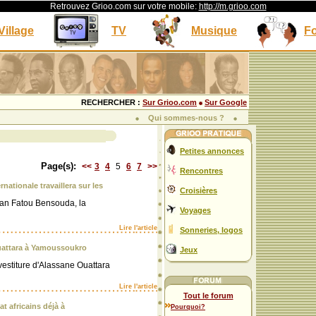
Retrouvez Grioo.com sur votre mobile:
http://m.grioo.com
Village
TV
Musique
F
RECHERCHER :
Sur Grioo.com
Sur Google
Qui sommes-nous ?
Petites annonces
Page(s):
<<
3
4
5
6
7
>>
Rencontres
rnationale travaillera sur les
Croisières
djan Fatou Bensouda, la
Voyages
Lire l'article
Sonneries, logos
Ouattara à Yamoussoukro
Jeux
nvestiture d'Alassane Ouattara
Lire l'article
Tout le forum
at africains déjà à
Pourquoi?