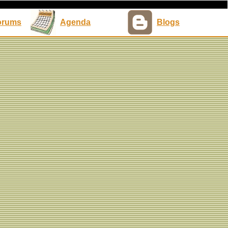
orums
Agenda
Blogs