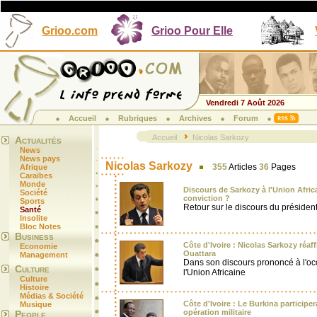
Grioo.com
Grioo Pour Elle
Vendredi 7 Août 2026
Accueil
Rubriques
Archives
Forum
Accueil
Nicolas Sarkozy
Actualités
News
News pays
Nicolas Sarkozy
355
Articles
36
Pages
Afrique
Caraïbes
Monde
Discours de Sarkozy à l'Union Afri
Société
conviction ?
Sports
Retour sur le discours du présiden
Santé
Insolite
Bloc Notes
Business
Côte d'Ivoire : Nicolas Sarkozy réaf
Economie
Ouattara
Management
Dans son discours prononcé à l'o
Culture
l'Union Africaine
Culture
Histoire
Médias & Société
Côte d'Ivoire : Le Burkina participe
Musique
opération militaire
People