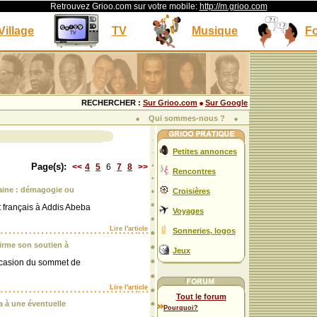
Retrouvez Grioo.com sur votre mobile:
http://m.grioo.com
Village
TV
Musique
F
RECHERCHER :
Sur Grioo.com
Sur Google
Qui sommes-nous ?
Petites annonces
Page(s):
<<
4
5
6
7
8
>>
Rencontres
caine : démagogie ou
Croisières
t français à Addis Abeba
Voyages
Lire l'article
Sonneries, logos
firme son soutien à
Jeux
ccasion du sommet de
Lire l'article
Tout le forum
ra à une éventuelle
Pourquoi?