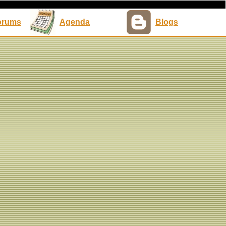
orums
Agenda
Blogs