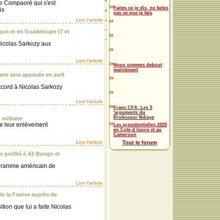
se Compaoré qui s'est
Faites ce je dis, ne faites
is
pas ce que je fais
Lire l'article
ique et en Guadeloupe (7 et
Nicolas Sarkozy aux
Lire l'article
Nous sommes debout
maintenant
ire sera apposée en avril
ccord à Nicolas Sarkozy
Lire l'article
Franc CFA: Les 5
'arguments du
Professeur Ndiaye
 militaire
 de leur enlèvement
Les presidentielles 2025
en Cote d Ivoire et au
Cameroun
Tout le forum
Lire l'article
 profité à Ali Bongo et
égramme américain de
Lire l'article
 la France auprès de
tion que lui a faite Nicolas