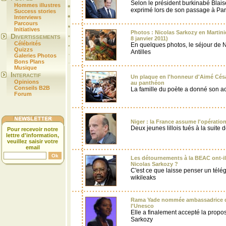
Selon le président burkinabé Blai
Hommes illustres
exprimé lors de son passage à Par
Success stories
Interviews
Parcours
Initiatives
Photos : Nicolas Sarkozy en Martin
Divertissements
8 janvier 2011)
Célébrités
En quelques photos, le séjour de 
Quizzs
Antilles
Galeries Photos
Bons Plans
Musique
Interactif
Un plaque en l'honneur d'Aimé Césa
Opinions
au panthéon
Conseils B2B
La famille du poète a donné son a
Forum
Niger : la France assume l'opération
Deux jeunes lillois tués à la suite
Pour recevoir notre
lettre d'information,
veuillez saisir votre
email
Les détournements à la BEAC ont-ils
Nicolas Sarkozy ?
C'est ce que laisse penser un tél
wikileaks
Rama Yade nommée ambassadrice de
l'Unesco
Elle a finalement accepté la proposi
Sarkozy