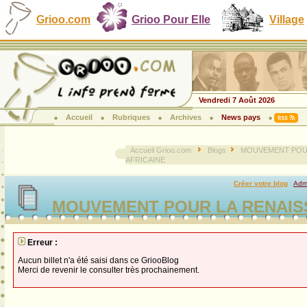
Grioo.com
Grioo Pour Elle
Village
Vendredi 7 Août 2026
Accueil
Rubriques
Archives
News pays
Accueil Grioo.com
Blogs
MOUVEMENT POU
AFRICAINE
Créer votre blog
|
Admi
MOUVEMENT POUR LA RENAIS
Erreur :
Aucun billet n'a été saisi dans ce GriooBlog
Merci de revenir le consulter très prochainement.