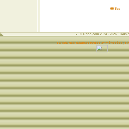
Top
© Grioo.com 2024 - 2026 Tous d
Le site des femmes noires et métissées
Gr
|