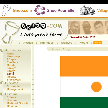
Grioo.com
Grioo Pour Elle
Villag
Samedi 8 Août 2026
Accueil
Rubriques
Archives
Forum
Accueil
Niger
Actualités
News
News pays
Afrique
Caraïbes
Monde
Société
Sports
Santé
Insolite
Bloc Notes
Business
Economie
Management
Culture
Culture
Histoire
Médias & Société
Musique