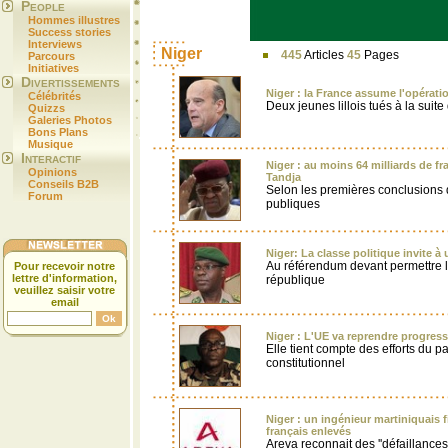
People
Hommes illustres
Success stories
Interviews
Niger
445
Articles
45
Pages
Parcours
Initiatives
Divertissements
Niger : la France assume l'opératio
Célébrités
Deux jeunes lillois tués à la suit
Quizzs
Galeries Photos
Bons Plans
Musique
Interactif
Niger : au moins 64 milliards de f
Opinions
Tandja
Conseils B2B
Selon les premières conclusions 
Forum
publiques
Niger: La classe politique invite à
Au référendum devant permettre 
Pour recevoir notre
lettre d'information,
république
veuillez saisir votre
email
Niger : L'UE va reprendre progres
Elle tient compte des efforts du pa
constitutionnel
Niger : un ingénieur martiniquais f
français enlevés
Areva reconnait des ''défaillances